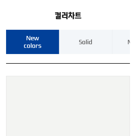
시방서 및 기타문서
컬러차트
브로슈어
New
Solid
Met
colors