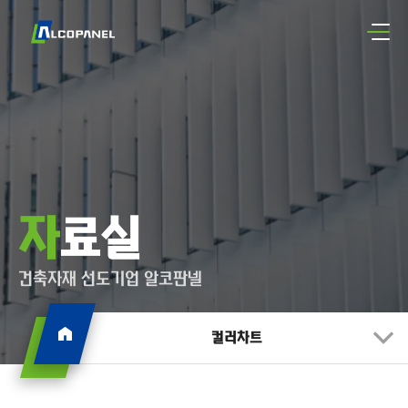
자료실
건축자재 선도기업 알코판넬
컬러차트
컬러차트