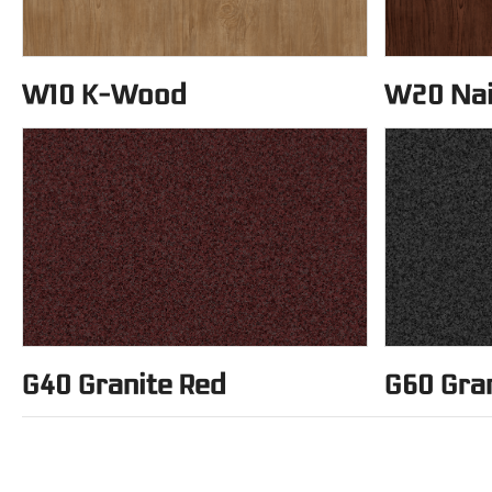
W10 K-Wood
W20 Na
G40 Granite Red
G60 Gran