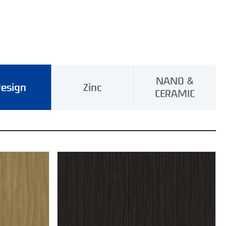
NANO &
esign
Zinc
CERAMIC