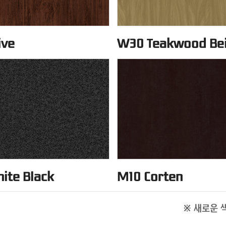
ive
W30 Teakwood Be
ite Black
M10 Corten
※ 새로운 