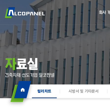
회사 
자료실
건축자재 선도기업 알코판넬
컬러차트
시방서 및 기타문서