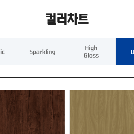
컬러차트
High
ic
Sparkling
D
Gloss